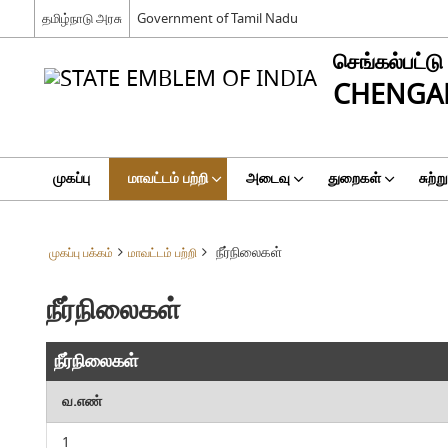
தமிழ்நாடு அரசு
Government of Tamil Nadu
செங்கல்பட்டு
CHENGAL
முகப்பு
மாவட்டம் பற்றி
அடைவு
துறைகள்
சுற்ற
நீர்நிலைகள்
முகப்பு பக்கம்
மாவட்டம் பற்றி
நீர்நிலைகள்
நீர்நிலைகள்
வ.எண்
1