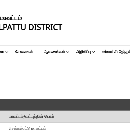
 மாவட்டம்
PATTU DISTRICT
ுலா
சேவைகள்
ஆவணங்கள்
அறிவிப்பு
உள்ளாட்சி தேர்த
மாவட்டம்/வட்டத்தின் பெயர்
செங்கல்பட்டு மாவட்டம்