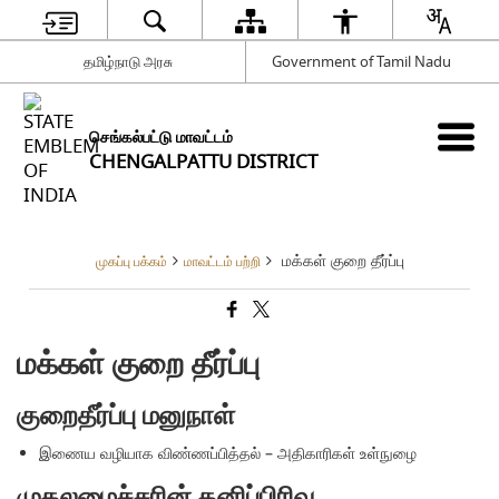
தமிழ்நாடு அரசு
Government of Tamil Nadu
செங்கல்பட்டு மாவட்டம்
CHENGALPATTU DISTRICT
மக்கள் குறை தீர்ப்பு
முகப்பு பக்கம்
மாவட்டம் பற்றி
மக்கள் குறை தீர்ப்பு
குறைதீர்ப்பு மனுநாள்
இணைய வழியாக விண்ணப்பித்தல் – அதிகாரிகள் உள்நுழை
முதலமைச்சரின் தனிப்பிரிவு