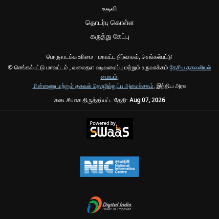
உதவி
தொடர்பு கொள்ள
கருத்து கேட்பு
பொருளடக்க உரிமை - மாவட்ட நிர்வாகம், செங்கல்பட்டு
© செங்கல்பட்டு மாவட்டம் , வலைதள வடிவமைப்பு மற்றும் உருவாக்கம்
தேசிய தகவலியல்
மையம்
,
மின்னணு மற்றும் தகவல் தொழில்நுட்ப அமைச்சகம்
, இந்திய அரசு
கடைசியாக திருத்தப்பட்ட தேதி:
Aug 07, 2026