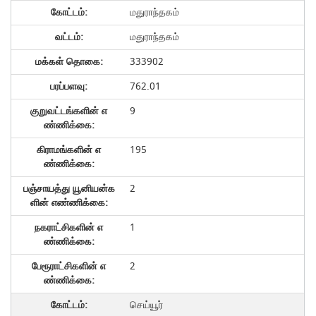
மதுராந்தகம்
மதுராந்தகம்
333902
762.01
9
195
2
1
2
செய்யூர்