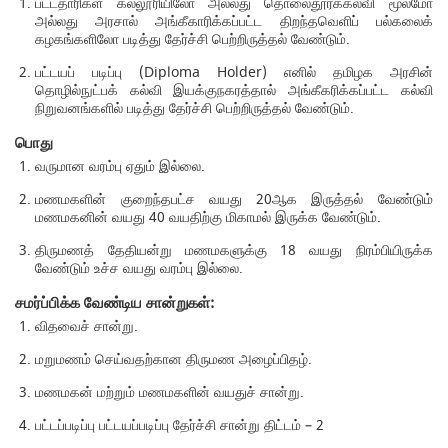
பட்டதாரிகள் கல்லூரியிலோ அல்லது தொலைதூரக்கல்வி மூலமோ
அல்லது அரசால் அங்கீகாரிக்கப்பட்ட திறந்தவெளிப் பல்கலைக்
கழகங்களிலோ படித்து தேர்ச்சி பெற்றிருத்தல் வேண்டும்.
பட்டயப் படிப்பு (Diploma Holder) எனில் தமிழக அரசின்
தொழில்நுட்பக் கல்வி இயக்குநகரத்தால் அங்கீகரிக்கப்பட்ட கல்வி
நிறுவனங்களில் படித்து தேர்ச்சி பெற்றிருத்தல் வேண்டும்.
பொது
வருமான வரம்பு ஏதும் இல்லை.
மணமகளின் குறைந்தபட்ச வயது 20ஆக இருத்தல் வேண்டும்
மணமகனின் வயது 40 வயதிற்கு மிகாமல் இருக்க வேண்டும்.
திருமணத் தேதியன்று மணமகளுக்கு 18 வயது நிரம்பியிருக்க
வேண்டும் உச்ச வயது வரம்பு இல்லை.
சமர்ப்பிக்க வேண்டிய சான்றுகள்:
விதவைச் சான்று.
மறுமணம் செய்வதற்கான திருமண அழைப்பிதழ்.
மணமகன் மற்றும் மணமகளின் வயதுச் சான்று.
பட்டப்படிப்பு பட்டயப்படிப்பு தேர்ச்சி சான்று திட்டம் – 2