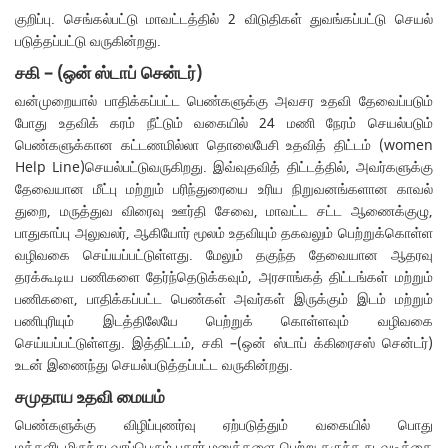
குறிப்பு. செங்கல்பட்டு மாவட்டத்தில் 2 விடுதிகள் துவங்கப்பட்டு செயல்
படுத்தப்பட்டு வருகின்றது.
சகி – (ஒன் ஸ்டாப் சென்டர்)
வன்முறையால் பாதிக்கப்பட்ட பெண்களுக்கு அவசர உதவி தேவைப்படும்
போது உதவிக் கரம் நீட்டும் வகையில் 24 மணி நேரம் செயல்படும்
பெண்களுக்கான கட்டணமில்லா தொலைபேசி உதவித் திட்டம் (women
Help Line)செயல்பட்டுவருகிறது. இவ்வுதவித் திட்டத்தில், அவர்களுக்கு
தேவையான மீட்பு மற்றும் பரிந்துரையை உரிய நிறுவனங்களான காவல்
துறை, மருத்துவ விரைவு ஊர்தி சேவை, மாவட்ட சட்ட ஆணைக்குழு,
பாதுகாப்பு அலுவலர், ஆகியோர் மூலம் உதவியும் தகவலும் பெற்றுக்கொள்ள
வழிவகை செய்யப்பட்டுள்ளது. மேலும் தகுந்த தேவையான ஆதரவு
தரக்கூடிய பணிகளை தேர்ந்தெடுக்கவும், அரசாங்கத் திட்டங்கள் மற்றும்
பணிகளை, பாதிக்கப்பட்ட பெண்கள் அவர்கள் இருக்கும் இடம் மற்றும்
பணிபுரியும் இடத்திலேயே பெற்றுக் கொள்ளவும் வழிவகை
செய்யப்பட்டுள்ளது. இத்திட்டம், சகி –(ஒன் ஸ்டாப் க்கிரைசஸ் சென்டர்)
உடன் இணைந்து செயல்படுத்தப்பட்ட வருகின்றது.
சமுதாய உதவி மையம்
பெண்களுக்கு விழிப்புணர்வு ஏற்படுத்தும் வகையில் பொது
மக்களிடமிருந்து வரப்பெரும் புகார் மனுக்களை பெற்று தகுந்த நடவடிக்கை