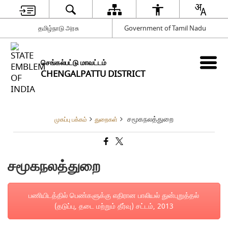
தமிழ்நாடு அரசு
Government of Tamil Nadu
செங்கல்பட்டு மாவட்டம்
CHENGALPATTU DISTRICT
சமூகநலத்துறை
முகப்பு பக்கம்
துறைகள்
சமூகநலத்துறை
பணியிடத்தில் பெண்களுக்கு எதிரான பாலியல் துன்புறுத்தல்
(தடுப்பு, தடை மற்றும் தீர்வு) சட்டம், 2013