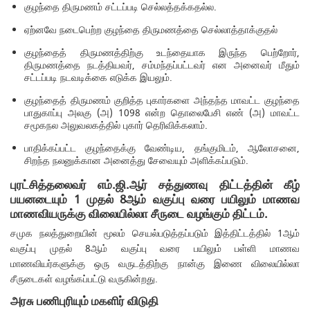
குழந்தை திருமணம் சட்டப்படி செல்லத்தக்கதல்ல.
ஏற்னவே நடைபெற்ற குழந்தை திருமணத்தை செல்லாத்தாக்குதல்
குழந்தைத் திருமணத்திற்கு உடந்தையாக இருந்த பெற்றோர்,
திருமணத்தை நடத்தியவர், சம்மந்தப்பட்டவர் என அனைவர் மீதும்
சட்டப்படி நடவடிக்கை எடுக்க இயலும்.
குழந்தைத் திருமணம் குறித்த புகார்களை அந்தந்த மாவட்ட குழந்தை
பாதுகாப்பு அலகு (அ) 1098 என்ற தொலைபேசி எண் (அ) மாவட்ட
சமூகநல அலுவலகத்தில் புகார் தெரிவிக்கலாம்.
பாதிக்கப்பட்ட குழந்தைக்கு வேண்டிய, தங்குமிடம், ஆலோசனை,
சிறந்த நலனுக்கான அனைத்து சேவையும் அளிக்கப்படும்.
புரட்சித்தலைவர் எம்.ஜி.ஆர் சத்துணவு திட்டத்தின் கீழ்
பயனடையும் 1 முதல் 8ஆம் வகுப்பு வரை பயிலும் மாணவ
மாணவியருக்கு விலையில்லா சீருடை வழங்கும் திட்டம்.
சமுக நலத்துறையின் மூலம் செயல்படுத்தப்படும் இத்திட்டத்தில் 1ஆம்
வகுப்பு முதல் 8ஆம் வகுப்பு வரை பயிலும் பள்ளி மாணவ
மாணவியர்களுக்கு ஒரு வருடத்திற்கு நான்கு இணை விலையில்லா
சீருடைகள் வழங்கப்பட்டு வருகின்றது.
அரசு பணிபுரியும் மகளிர் விடுதி