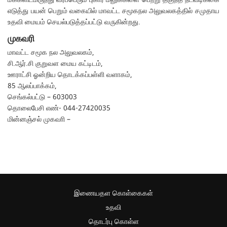
எடுத்து பயன் பெறும் வகையில் மாவட்ட சமூகநல அலுவலகத்தில் சமுதாய
உதவி மையம் செயல்படுத்தப்பட்டு வருகின்றது.
முகவரி
மாவட்ட சமூக நல அலுவலகம்,
சி.ஆர்.சி குறுவள மைய கட்டிடம்,
ஊராட்சி ஓன்றிய தொடக்கப்பள்ளி வளாகம்,
85 ஆலப்பாக்கம்,
செங்கல்பட்டு – 603003
தொலைபேசி எண்- 044-27420035
மின்னஞ்சல் முகவாி –
இணையதள கொள்கைகள்
உதவி
தொடர்பு கொள்ள