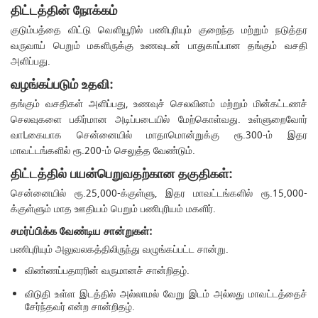
திட்டத்தின் நோக்கம்
குடும்பத்தை விட்டு வெளியூரில் பணிபுரியும் குறைந்த மற்றும் நடுத்தர
வருவாய் பெறும் மகளிருக்கு உணவுடன் பாதுகாப்பான தங்கும் வசதி
அளிப்பது.
வழங்கப்படும் உதவி:
தங்கும் வசதிகள் அளிப்பது, உணவுச் செலவினம் மற்றும் மின்கட்டணச்
செலவுகளை பகிர்மான அடிப்படையில் மேற்கொள்வது. உள்ளுறைவோர்
வாLகையாக சென்னையில் மாதாமொன்றுக்கு ரூ.300-ம் இதர
மாவட்டங்களில் ரூ.200-ம் செலுத்த வேண்டும்.
திட்டத்தில் பயன்பெறுவதற்கான தகுதிகள்:
சென்னையில் ரூ.25,000-க்குள்ளு, இதர மாவட்டங்களில் ரூ.15,000-
க்குள்ளும் மாத ஊதியம் பெறும் பணிபுரியம் மகளிர்.
சமர்ப்பிக்க வேண்டிய சான்றுகள்:
பணிபுரியும் அலுவலகத்திலிருந்து வழுங்கப்பட்ட சான்று.
விண்ணப்பதாரரின் வருமானச் சான்றிதழ்.
விடுதி உள்ள இடத்தில் அல்லாமல் வேறு இடம் அல்லது மாவட்டத்தைச்
சேர்ந்தவர் என்ற சான்றிதழ்.