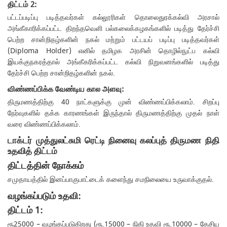
திட்டம் 2:
பட்டப்படிப்பு படித்தவர்கள் கல்லூரிகள் தொலைதுரக்கல்வி அரசால்
அங்கீகாரிக்கப்பட்ட திறந்தவெளி பல்கலைக்கழகங்களில் படித்து தேர்ச்சி
பெற்ற சான்றிதழ்களின் நகல் மற்றும் பட்டயப் படிப்பு படித்தவர்கள்
(Diploma Holder) எனில் தமிழக அரசின் தொழில்நுட்ப கல்வி
இயக்குநகரத்தால் அங்கீகரிக்கப்பட்ட கல்வி நிறுவனங்களில் படித்து
தேர்ச்சி பெற்ற சான்றிதழ்களின் நகல்.
விண்ணப்பிக்க வேண்டிய கால அளவு:
திருமணத்திற்கு 40 நாட்களுக்கு முன் விண்ணப்பிக்கலாம். சிறப்பு
நேர்வுகளில் தக்க காரணங்கள் இருந்தால் திருமணத்திற்கு முதல் நாள்
வரை விண்ணப்பிக்கலாம்.
டாக்டர் முத்துலட்சுமி ரெட்டி நினைவு கலப்புத் திருமண நிதி
உதவித் திட்டம்
திட்டத்தின் நோக்கம்
சமுதாயத்தில் இனப்பாகுபாட்டைக் களைந்து சமநிலையை உருவாக்குதல்.
வழங்கப்படும் உதவி:
திட்டம் 1:
ரூ25000 – வழங்கப்படுகிறது (ரூ.15000 – நிதி உதவி ரூ.10000 – தேசிய